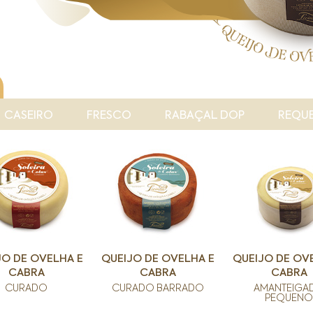
CASEIRO
FRESCO
RABAÇAL DOP
REQU
JO DE OVELHA E
QUEIJO DE OVELHA E
QUEIJO DE OV
CABRA
CABRA
CABRA
CURADO
CURADO BARRADO
AMANTEIGA
PEQUENO