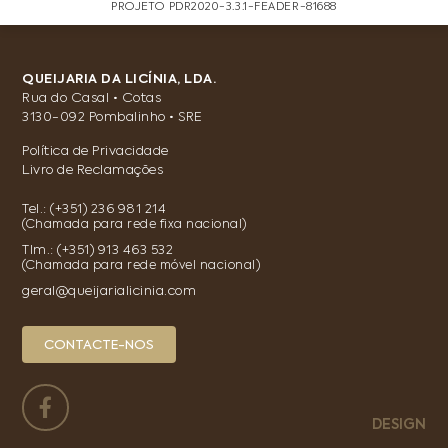
PROJETO PDR2020-3.3.1-FEADER-81688
QUEIJARIA DA LICÍNIA, LDA.
Rua do Casal • Cotas
3130-092 Pombalinho • SRE
Política de Privacidade
Livro de Reclamações
Tel.:
(+351) 236 981 214
(Chamada para rede fixa nacional)
Tlm.:
(+351) 913 463 532
(Chamada para rede móvel nacional)
geral@queijarialicinia.com
CONTACTE-NOS
DESIGN