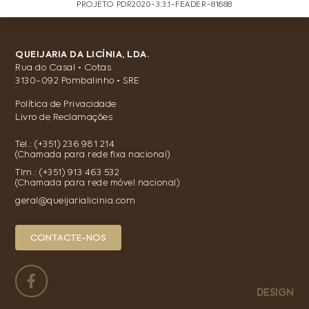
PROJETO PDR2020-3.3.1-FEADER-81688
QUEIJARIA DA LICÍNIA, LDA.
Rua do Casal • Cotas
3130-092 Pombalinho • SRE
Política de Privacidade
Livro de Reclamações
Tel.:
(+351) 236 981 214
(Chamada para rede fixa nacional)
Tlm.:
(+351) 913 463 532
(Chamada para rede móvel nacional)
geral@queijarialicinia.com
CONTACTE-NOS
DESIGN